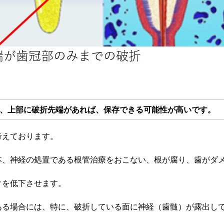
、上部に破折先端があれば、保存できる可能性が高いです。
考えております。
本、神経の処置である根管治療をおこない、根が腐り、歯がダ
クを低下させます。
ある場合には、特に、破折している面に神経（歯髄）が露出し