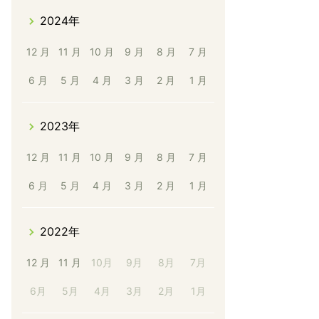
2024年
12 月
11 月
10 月
9 月
8 月
7 月
6 月
5 月
4 月
3 月
2 月
1 月
2023年
12 月
11 月
10 月
9 月
8 月
7 月
6 月
5 月
4 月
3 月
2 月
1 月
2022年
12 月
11 月
10月
9月
8月
7月
6月
5月
4月
3月
2月
1月