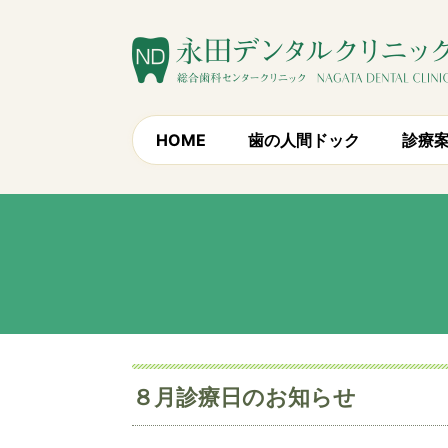
HOME
歯の人間ドック
診療
８月診療日のお知らせ