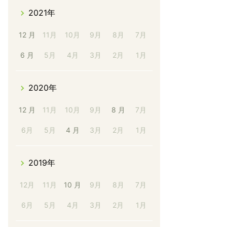
2021年
12 月
11月
10月
9月
8月
7月
6 月
5月
4月
3月
2月
1月
2020年
12 月
11月
10月
9月
8 月
7月
6月
5月
4 月
3月
2月
1月
2019年
12月
11月
10 月
9月
8月
7月
6月
5月
4月
3月
2月
1月