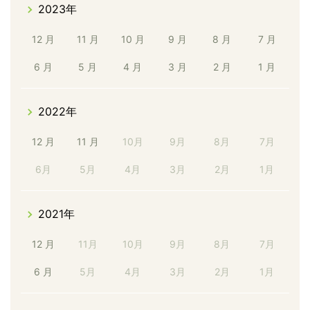
2023年
12 月
11 月
10 月
9 月
8 月
7 月
6 月
5 月
4 月
3 月
2 月
1 月
2022年
12 月
11 月
10月
9月
8月
7月
6月
5月
4月
3月
2月
1月
2021年
12 月
11月
10月
9月
8月
7月
6 月
5月
4月
3月
2月
1月