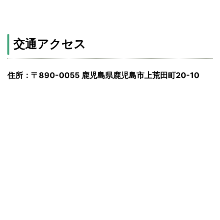
交通アクセス
住所：〒890-0055 鹿児島県鹿児島市上荒田町20-10