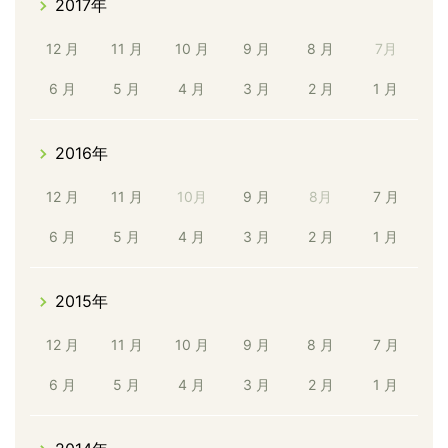
2017年
12 月
11 月
10 月
9 月
8 月
7月
6 月
5 月
4 月
3 月
2 月
1 月
2016年
12 月
11 月
10月
9 月
8月
7 月
6 月
5 月
4 月
3 月
2 月
1 月
2015年
12 月
11 月
10 月
9 月
8 月
7 月
6 月
5 月
4 月
3 月
2 月
1 月