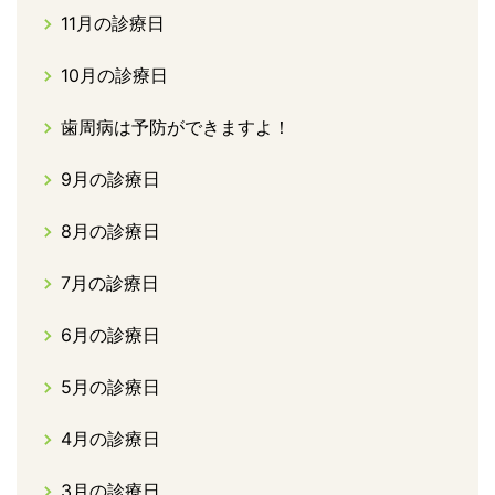
11月の診療日
10月の診療日
歯周病は予防ができますよ！
9月の診療日
8月の診療日
7月の診療日
6月の診療日
5月の診療日
4月の診療日
3月の診療日