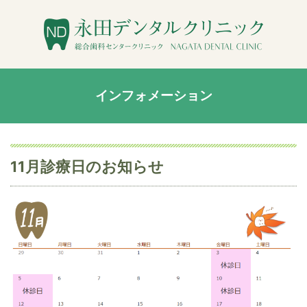
インフォメーション
11月診療日のお知らせ