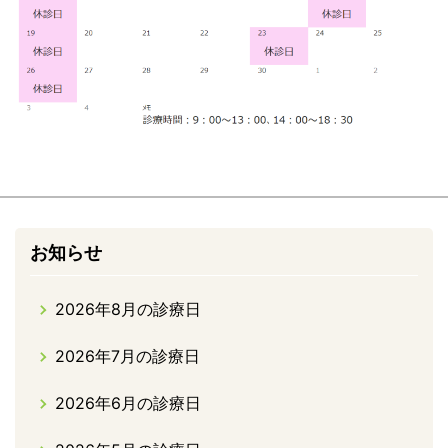
お知らせ
2026年8月の診療日
2026年7月の診療日
2026年6月の診療日