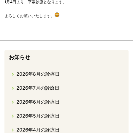
1月4日より、平常診療となります。
よろしくお願いいたします。
お知らせ
2026年8月の診療日
2026年7月の診療日
2026年6月の診療日
2026年5月の診療日
2026年4月の診療日