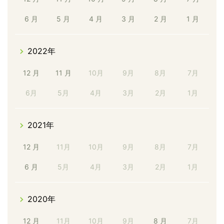
6 月
5 月
4 月
3 月
2 月
1 月
2022年
12 月
11 月
10月
9月
8月
7月
6月
5月
4月
3月
2月
1月
2021年
12 月
11月
10月
9月
8月
7月
6 月
5月
4月
3月
2月
1月
2020年
12 月
11月
10月
9月
8 月
7月