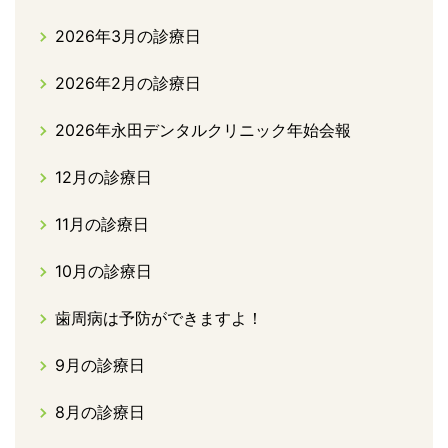
2026年3月の診療日
2026年2月の診療日
2026年永田デンタルクリニック年始会報
12月の診療日
11月の診療日
10月の診療日
歯周病は予防ができますよ！
9月の診療日
8月の診療日