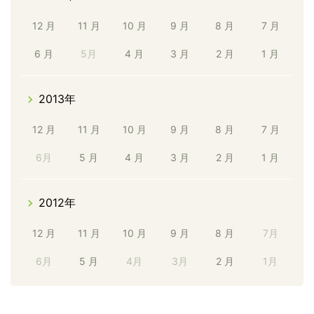
12 月
11 月
10 月
9 月
8 月
7 月
6 月
5月
4 月
3 月
2 月
1 月
2013年
12 月
11 月
10 月
9 月
8 月
7 月
6月
5 月
4 月
3 月
2 月
1 月
2012年
12 月
11 月
10 月
9 月
8 月
7月
6月
5 月
4月
3月
2 月
1月