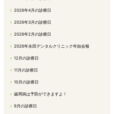
2026年4月の診療日
2026年3月の診療日
2026年2月の診療日
2026年永田デンタルクリニック年始会報
12月の診療日
11月の診療日
10月の診療日
歯周病は予防ができますよ！
9月の診療日