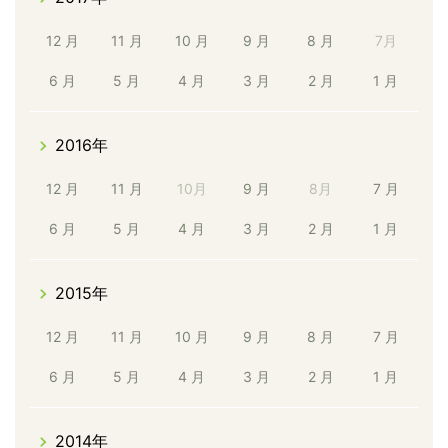
12 月
11 月
10 月
9 月
8 月
7月
6 月
5 月
4 月
3 月
2 月
1 月
2016年
12 月
11 月
10月
9 月
8月
7 月
6 月
5 月
4 月
3 月
2 月
1 月
2015年
12 月
11 月
10 月
9 月
8 月
7 月
6 月
5 月
4 月
3 月
2 月
1 月
2014年