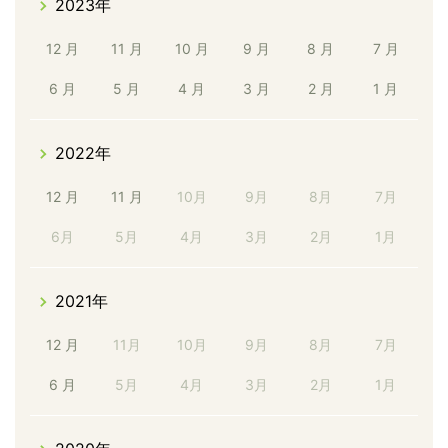
2023年
12 月
11 月
10 月
9 月
8 月
7 月
6 月
5 月
4 月
3 月
2 月
1 月
2022年
12 月
11 月
10月
9月
8月
7月
6月
5月
4月
3月
2月
1月
2021年
12 月
11月
10月
9月
8月
7月
6 月
5月
4月
3月
2月
1月