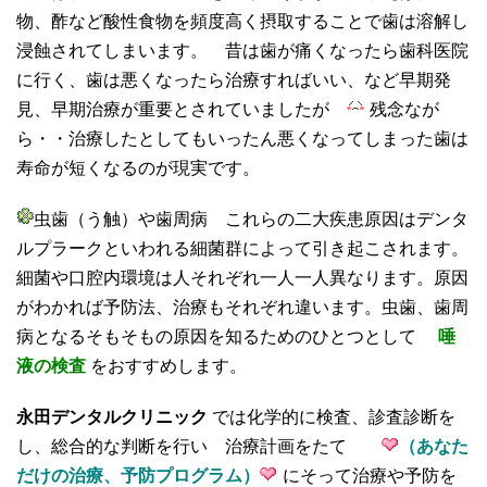
物、酢など酸性食物を頻度高く摂取することで歯は溶解し
浸蝕されてしまいます。 昔は歯が痛くなったら歯科医院
に行く、歯は悪くなったら治療すればいい、など早期発
見、早期治療が重要とされていましたが
残念なが
ら・・治療したとしてもいったん悪くなってしまった歯は
寿命が短くなるのが現実です。
虫歯（う触）や歯周病 これらの二大疾患原因はデンタ
ルプラークといわれる細菌群によって引き起こされます。
細菌や口腔内環境は人それぞれ一人一人異なります。原因
がわかれば予防法、治療もそれぞれ違います。虫歯、歯周
病となるそもそもの原因を知るためのひとつとして
唾
液の検査
をおすすめします。
永田デンタルクリニック
では化学的に検査、診査診断を
し、総合的な判断を行い 治療計画をたて
（あなた
だけの治療、予防プログラム）
にそって治療や予防を