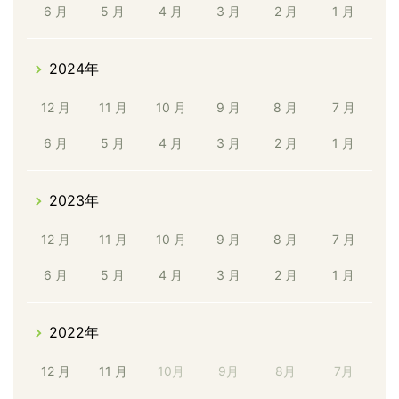
6 月
5 月
4 月
3 月
2 月
1 月
2024年
12 月
11 月
10 月
9 月
8 月
7 月
6 月
5 月
4 月
3 月
2 月
1 月
2023年
12 月
11 月
10 月
9 月
8 月
7 月
6 月
5 月
4 月
3 月
2 月
1 月
2022年
12 月
11 月
10月
9月
8月
7月