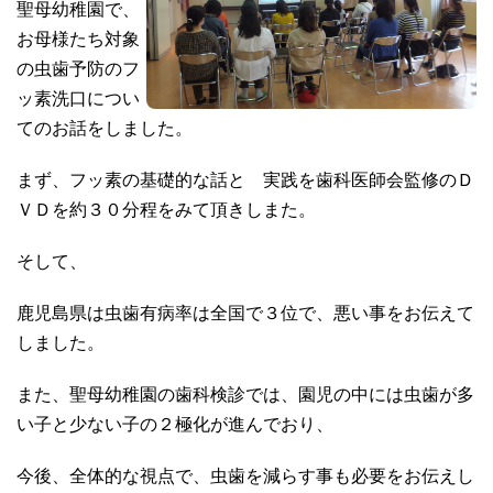
聖母幼稚園で、
お母様たち対象
の虫歯予防のフ
ッ素洗口につい
てのお話をしました。
まず、フッ素の基礎的な話と 実践を歯科医師会監修のＤ
ＶＤを約３０分程をみて頂きしまた。
そして、
鹿児島県は虫歯有病率は全国で３位で、悪い事をお伝えて
しました。
また、聖母幼稚園の歯科検診では、園児の中には虫歯が多
い子と少ない子の２極化が進んでおり、
今後、全体的な視点で、虫歯を減らす事も必要をお伝えし