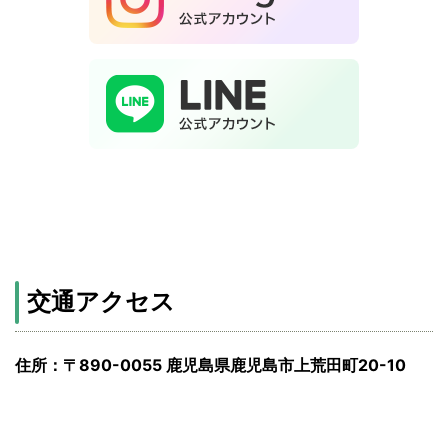
交通アクセス
住所：〒890-0055 鹿児島県鹿児島市上荒田町20-10