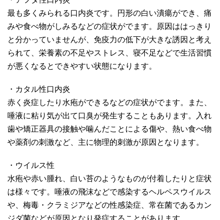
最も多くみられる口内炎です。円形の白い潰瘍ができ、痛
みや食べ物がしみるなどの症状がでます。原因ははっきり
と分かっていませんが、免疫力の低下が大きな誘因と考え
られて、栄養素の不足やストレス、寝不足などで生活習慣
が悪くなるとできやすい状態になります。
・カタル性口内炎
赤く炎症したり水疱ができるなどの症状がでます。また、
唾液に粘り気が出て口臭が発生することもあります。入れ
歯や矯正器具の接触や噛んだことによる傷や、熱い食べ物
や薬剤の刺激など、主に物理的刺激が原因となります。
・ウイルス性
水疱や赤い腫れ、白い苔のようなものが付着したりと症状
は様々です。唾液の飛沫などで感染するヘルペスウイルス
や、梅毒・クラミジアなどの性感染症、常在菌であるカン
ジダ菌などが原因となり発症することがあります。